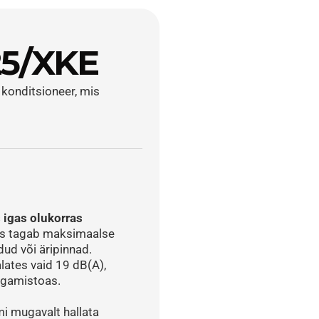
5/XKE
konditsioneer, mis 
igas olukorras
is tagab maksimaalse 
d või äripinnad. 
ates vaid 19 dB(A), 
agamistoas.
i mugavalt hallata 