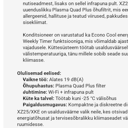
nutiseadmest, lisaks on sellel infrapuna pult. X
uuenduslikku Plasma Quad Plus õhufiltrit, mis ee
allergeenid, hallituse ja teatud viirused, pakkudes 
sisekliimat.
Konditsioneer on varustatud ka Econo Cool energ
Weekly Timer funktsiooniga, mis võimaldab ajast
vajadusele. Küttesüsteem töötab usaldusväärselt 
välistemperatuuriga, tänu millele sobib seade suu
kliimasse.
Olulisemad eelised:
Vaikne töö:
 Alates 19 dB(A)
Õhupuhastus:
 Plasma Quad Plus filter
Juhtimine:
 Wi-Fi + infrapuna pult
Küte ka talvel:
 Töötab kuni -25 °C välisõhus
Paigaldusmugavus:
 Kompaktne ja diskreetne di
XZ25/XKE on usaldusväärne valik neile, kes otsivad
energiatõhusat ja tervisesõbralikku kliimaseadet v
ruumidesse.