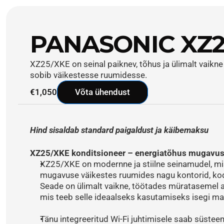
PANASONIC XZ2
XZ25/XKE on seinal paiknev, tõhus ja ülimalt vaikne 
sobib väikestesse ruumidesse.
€1,050
Võta ühendust
Hind sisaldab standard paigaldust ja käibemaksu
XZ25/XKE konditsioneer – energiatõhus mugavus 
XZ25/XKE on modernne ja stiilne seinamudel, m
mugavuse väikestes ruumides nagu kontorid, kodu
Seade on ülimalt vaikne, töötades müratasemel al
mis teeb selle ideaalseks kasutamiseks isegi m
Tänu integreeritud Wi-Fi juhtimisele saab süsteem