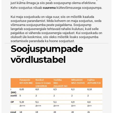
just külma ilmaga ja siis peab soojuspump olema efektiivne.
Kehv soojustus nõuab 
suurema
 küttevõimsusega soojuspumpa.
Kui maja soojuskadu on väga suur, siis on mõistlik kaaluda 
soojustuse parandamist. Mida kehvem on maja soojustus, seda 
võimsama soojuspumba peate paigaldama. Soojuspump 
langetab soojusenergiale tehtavaid rahalisi kulutusi, kuid selle 
paigaldus ei vähenda soojusenergia vajadust. Kui soojuskadu on 
oluliselt üle keskmise, siis oleks mõistlik lisaks soojuspumba 
soetamisele parandada ka hoone soojustust.
Soojuspumpade 
võrdlustabel