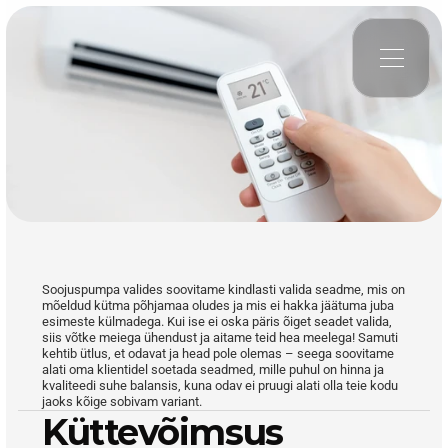
Soovitused
Soojuspumpa valides soovitame kindlasti valida seadme, mis on 
mõeldud kütma põhjamaa oludes ja mis ei hakka jäätuma juba 
esimeste külmadega. Kui ise ei oska päris õiget seadet valida, 
siis võtke meiega ühendust ja aitame teid hea meelega! Samuti 
kehtib ütlus, et odavat ja head pole olemas – seega soovitame 
alati oma klientidel soetada seadmed, mille puhul on hinna ja 
kvaliteedi suhe balansis, kuna odav ei pruugi alati olla teie kodu 
jaoks kõige sobivam variant.
Küttevõimsus