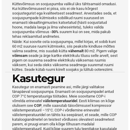
Küttevõimsus on soojuspumba valikul üks tähtsamaid omadusi. 
Kui küttevõimsusest ei piisa, siis ei ole kasu kõrgest 
soojustegurist ega kvaliteetsest seadmest. Arvestades seda, et 
soojuspumpade kütmiseks sobilikud ruumi suurused on 
enamasti ideaaltingimustes katsetatud (hästi soojustatud 
hoone, madala laega ja ilma vaheseinteta), tuleks valida 
soojuspumba võimsus 
-30%
 suurem kui on see, mida pakub 
tehas reklaamitud andmetes.
Näide: Kui soovite osta soojuspumpa, millel kirjas, et sobib kuni 
60 m2 suuruse ruumi kütmiseks, siis peaksite kindluse mõttes 
valima seadme, mis suudab kütta 
vähemalt
 80 m2. Pigem valige
võimsam
 seade ja ärge kartke elektrikulu tõusu selle arvelt, sest 
pigem on suurema seadme elektrikulu väiksemas ruumis 
väiksem, kui seda oleks väiksema seadmega suuremat ruumi 
küttes. Seade kütab ruumi kiirelt soojaks ja lülitub ootereziimi.
Kasutegur
Kasutegur on enamasti peamine asi, mille järgi valitakse 
tänapäeval soojuspumpa. Enamasti on soojuspumpadel antud 
COP 7°C temperatuuriga töötades. Meie soovitame COP-i 
võrrelda erinevatel 
välistemperatuuridel
. Eesti kliimas on kõige 
olulisem see 
COP
, mille saavutab täisvõimsusel kompressor 
välistemperatuuril –15°C. COP-i võrdlemine erinevatel 
välistemperatuuridel on tähtis ka seepärast, et seade, mille COP 
kataloogiandmetel on teistest võrdluses olevatest seadmetest 
parem, ei pruugi enam olla kõige tõhusam madalal 
välistemperatuuril. Kuid kõige suurem tulu teenitakse kasutajale 