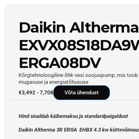
Daikin Altherma
EXVX08S18DA9W 
ERGA08DV
Kõrgtehnoloogiline õhk-vesi soojuspump, mis toob t
mugavuse ja energiatõhususe
€3,492 - 7,708
Võta ühendust
Hind sisaldab käibemaksu ja standardpaigaldust
Daikin Altherma 3R ERGA  EHBX 4.3 kw küttevõimsu