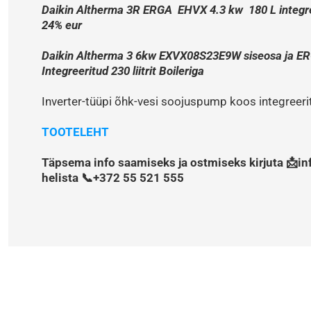
Daikin Altherma 3R ERGA  EHVX 4.3 kw  180 L integree
24% eur
Daikin Altherma 3 6kw EXVX08S23E9W siseosa ja ER
Integreeritud 230 liitrit Boileriga
Inverter-tüüpi õhk-vesi soojuspump koos integreeritu
TOOTELEHT
Täpsema info saamiseks ja ostmiseks kirjuta 📩in
helista 📞+372 55 521 555