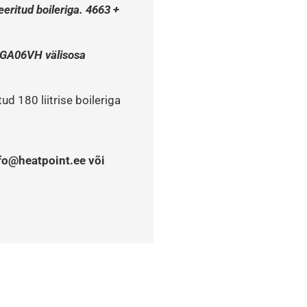
ritud boileriga. 4663 + 
GA06VH välisosa 
d 180 liitrise boileriga
fo@heatpoint.ee või 