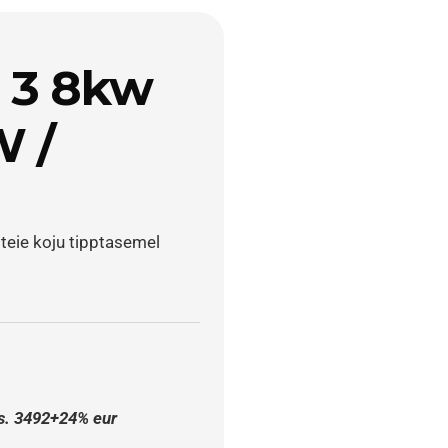
 3 8kw 
/ 
eie koju tipptasemel 
s. 3492+24% eur